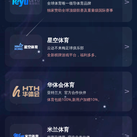
没有找到记录
产品中心
新产品
大抄网
鲤鱼抄网
鱼护
飞钓抄网