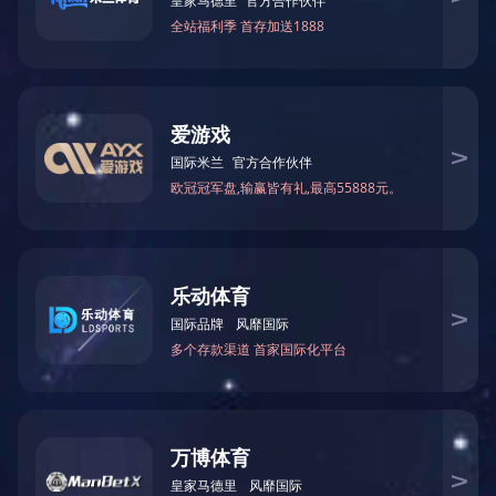
坚固铝材网圈/杆/三通，挂胶网，结实坚固耐用，背带
式便于携带。
星空（中国）
产品详情
<
网头大小
型号
总长(cm)
节数
(cm)
TM-60501801
60*50
180
1