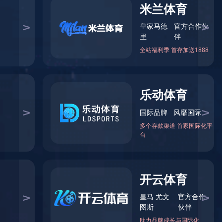
产品中心
，携带
新产品
大抄网
鲤鱼抄网
鱼护
飞钓抄网
河钓抄网
池塘抄网
替换网
渔具杂品