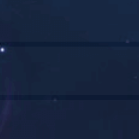
小巧折叠抄网，挂胶网，铝材网框和杆，坚固耐用
方便，带弹力绳，适合河钓等多种野外环境
星空（中国）